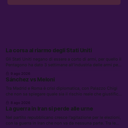
La corsa al riarmo degli Stati Uniti
Gli Stati Uniti negano di essere a corto di armi, per quello il
Pentagono ha dato 3 settimane all’industria delle armi per
presentare piani di riarmo. Tra le altre notizie: il PAM
9 ago 2026
continuerà ad usare i servizi di Palantir, la protesta contro
Sánchez vs Meloni
La Russa, e la centrale elettrica di Amazon in Texas
Tra Madrid e Roma è crisi diplomatica, con Palazzo Chigi
che non sa spiegare quale sia il rischio reale che giustifica
la sospensione di Schengen. Tra le altre notizie: l’accordo
8 ago 2026
di difesa tra Arabia Saudita, Pakistan e Turchia, la crisi del
La guerra in Iran si perde alle urne
carburante irregolare, e un altro caso di IA ribelle
Nel partito repubblicano cresce l’agitazione per le elezioni,
con la guerra in Iran che non va da nessuna parte. Tra le