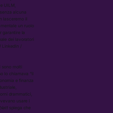
le UILM,
, senza alcuna
on lasceremo il
damentale un ruolo
r garantire la
ale dei lavoratori
/ LinkedIn /
i sono molti
so lo chiamava “il
economia e finanza
ustriale,
iorni drammatici,
ovevano usare i
blatt
spiega che