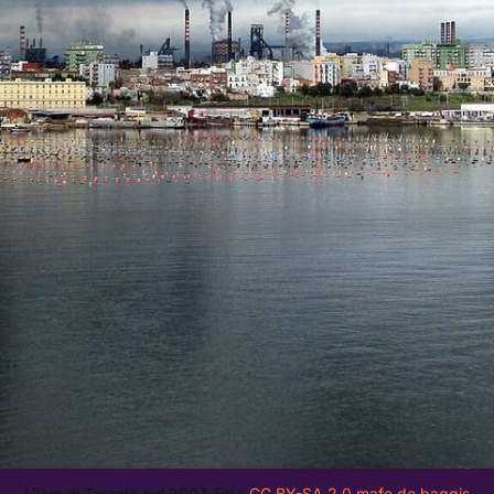
L’Ilva di Taranto nel 2007. Foto 
CC BY-SA 2.0
mafe de baggis