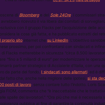
roscena di
Bloomberg
e del
Sole 24Ore
,
i commissari strao
a avrebbero ricevuto il via libera dai comitati di sorveglia
sclusiva con il gruppo Flacks per l’acquisizione delle acci
onsidera la cosa già fatta, e ha pubblicato estratti del re
l proprio sito
internet che
su LinkedIn
. L’obiettivo sarebbe
 mese prossimo, per poi confrontarsi con sindacati e infine 
 di Flacks metterebbe in sicurezza “circa 8.500 lavoratori 
 “fino a 5 miliardi di euro” per modernizzare le operazioni
rimarrà partner strategico di Acciaierie d’Italia, con una 
turo da parte del fondo.
I sindacati sono allarmati
, ed è dif
dal fatto che, anche nella migliore delle ipotesi,
si sta de
200 posti di lavoro
, senza contare tutto l’indotto. Loris Sc
rgia FIOM, commenta che “è inaccettabile che le trattat
alle spalle dei lavoratori.” “Ora più che mai è necessaria l
gioranza pubblica al fine di garantire la continuità indust