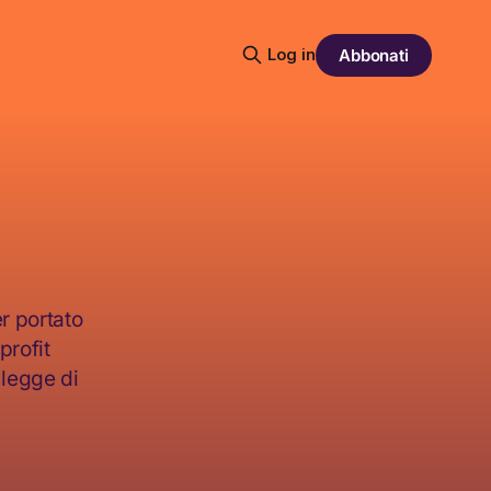
Log in
Abbonati
r portato
profit
 legge di