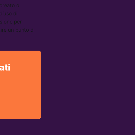
creato o
d’uso di
isione per
ire un punto di
ati