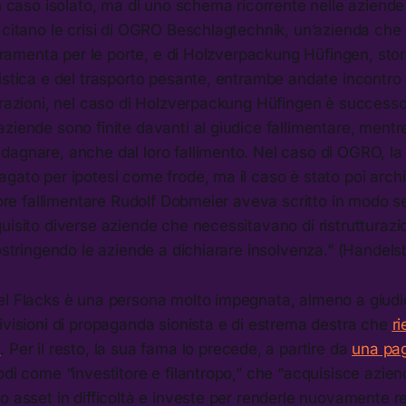
un caso isolato, ma di uno schema ricorrente nelle aziende
 citano le crisi di OGRO Beschlagtechnik, un’azienda che
ferramenta per le porte, e di Holzverpackung Hüfingen, sto
istica e del trasporto pesante, entrambe andate incontro
urazioni, nel caso di Holzverpackung Hüfingen è successo t
ziende sono finite davanti al giudice fallimentare, mentr
agnare, anche dal loro fallimento. Nel caso di OGRO, la 
gato per ipotesi come frode, ma il caso è stato poi archi
atore fallimentare Rudolf Dobmeier aveva scritto in modo s
uisito diverse aziende che necessitavano di ristrutturazi
costringendo le aziende a dichiarare insolvenza.” (Handelsb
el Flacks è una persona molto impegnata, almeno a giudi
ivisioni di propaganda sionista e di estrema destra che
r
n
. Per il resto, la sua fama lo precede, a partire da
una pag
odi come “investitore e filantropo,” che “acquisisce azien
o asset in difficoltà e investe per renderle nuovamente red