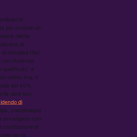
rdinari di
nza per avviare un
aierie dell’ex
troscena di
 di chiudere l’iter
con l’Antitrust
qualificati,” e
 dell’ex Ilva. Il
quota del 40%,
ficile dare loro
cidendo di
arpa, coordinatore
ive avvengano con
a costituzione di
riale per la