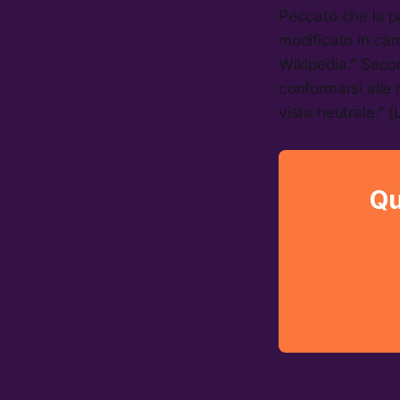
Peccato che la p
modificato in cam
Wikipedia.” Secon
conformarsi alle 
vista neutrale.” (
Qu