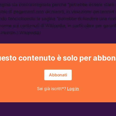
agina sia contrassegnata perché “potrebbe essere stato 
bio di pagamenti non dichiarati, in violazione dei termini 
do l’enciclopedia la pagina “potrebbe richiedere una rev
norme sui contenuti di Wikipedia, in particolare per garant
LinkedIn / Wikipedia)
esto contenuto è solo per abbon
Abbonati
Sei già iscritt*?
Log in