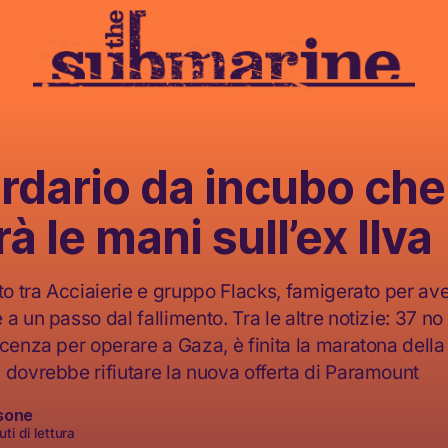
iardario da incubo che
à le mani sull’ex Ilva
to tra Acciaierie e gruppo Flacks, famigerato per ave
a un passo dal fallimento. Tra le altre notizie: 37 no 
icenza per operare a Gaza, è finita la maratona della
 dovrebbe rifiutare la nuova offerta di Paramount
sone
ti di lettura