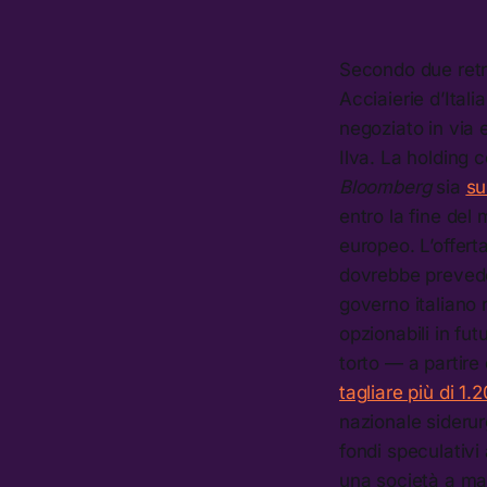
Secondo due ret
Acciaierie d’Itali
negoziato in via e
Ilva. La holding c
Bloomberg
sia
su
entro la fine del
europeo. L’offerta
dovrebbe prevedere
governo italiano 
opzionabili in fu
torto — a partire 
tagliare più di 1.
nazionale sideru
fondi speculativi 
una società a mag