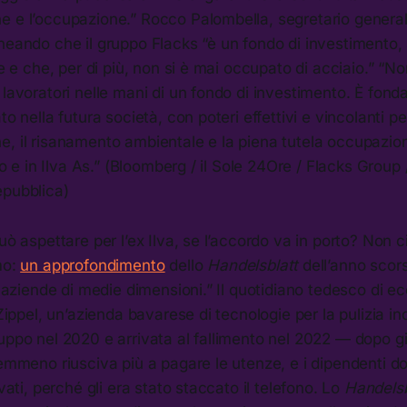
e e l’occupazione.” Rocco Palombella, segretario genera
ineando che il gruppo Flacks “è un fondo di investimento
le e che, per di più, non si è mai occupato di acciaio.” “N
 lavoratori nelle mani di un fondo di investimento. È fon
to nella futura società, con poteri effettivi e vincolanti pe
, il risanamento ambientale e la piena tutela occupazion
lto e in Ilva As.” (Bloomberg / il Sole 24Ore / Flacks Group 
epubblica)
uò aspettare per l’ex Ilva, se l’accordo va in porto? Non c
mo:
un approfondimento
dello
Handelsblatt
dell’anno scor
le aziende di medie dimensioni.” Il quotidiano tedesco di 
 Zippel, un’azienda bavarese di tecnologie per la pulizia ind
uppo nel 2020 e arrivata al fallimento nel 2022 — dopo g
nemmeno riusciva più a pagare le utenze, e i dipendenti d
ivati, perché gli era stato staccato il telefono. Lo
Handels