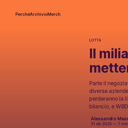
Perché
Archivio
Merch
LOTTA
Il mil
metter
Parte il negozia
diverse aziende 
perderanno la l
bilancio, e WBD
Alessandro Mas
31 dic 2025
—
7 minu