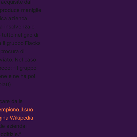
 acquisite dal
 produce maniglie
rica azienda
 a insolvenza e
utto nel giro di
e il gruppo Flacks
procura di
viato. Nel caso
ecco: “Il gruppo
one e ne ha poi
latt)
care dalle
iempiono il suo
ina Wikipedia
de aziendali
ditizie.”