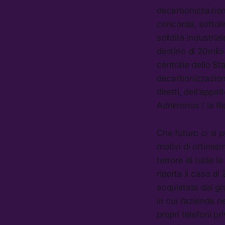
decarbonizzazion
concorda, sottol
solidità industria
destino di 20mila
centrale dello Sta
decarbonizzazione
diretti, dell’appa
Adnkronos / la R
Che futuro ci si p
motivi di ottimis
terrore di tutte 
riporta il caso di
acquistata dal gr
in cui l’azienda 
propri telefoni pr