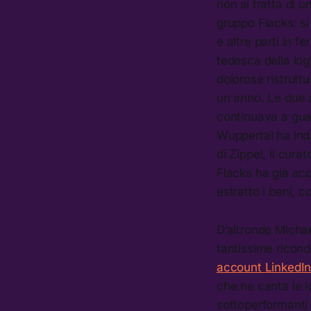
non si tratta di 
gruppo Flacks: si
e altre parti in 
tedesca della log
dolorose ristrutt
un anno. Le due a
continuava a guad
Wuppertal ha inda
di Zippel, il cur
Flacks ha già acq
estratto i beni, 
D’altronde Micha
tantissime ricond
account LinkedI
che ne canta le l
sottoperformanti 