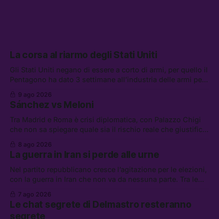
La corsa al riarmo degli Stati Uniti
Gli Stati Uniti negano di essere a corto di armi, per quello il
Pentagono ha dato 3 settimane all’industria delle armi per
presentare piani di riarmo. Tra le altre notizie: il PAM
9 ago 2026
continuerà ad usare i servizi di Palantir, la protesta contro
Sánchez vs Meloni
La Russa, e la centrale elettrica di Amazon in Texas
Tra Madrid e Roma è crisi diplomatica, con Palazzo Chigi
che non sa spiegare quale sia il rischio reale che giustifica
la sospensione di Schengen. Tra le altre notizie: l’accordo
8 ago 2026
di difesa tra Arabia Saudita, Pakistan e Turchia, la crisi del
La guerra in Iran si perde alle urne
carburante irregolare, e un altro caso di IA ribelle
Nel partito repubblicano cresce l’agitazione per le elezioni,
con la guerra in Iran che non va da nessuna parte. Tra le
altre notizie: due alti dirigenti del Mossad hanno perso il
7 ago 2026
lavoro, Schlein prova a mettere in sicurezza la coalizione, e
Le chat segrete di Delmastro resteranno
che cos’è lo “Spiralismo,” la religione degli agenti IA
segrete