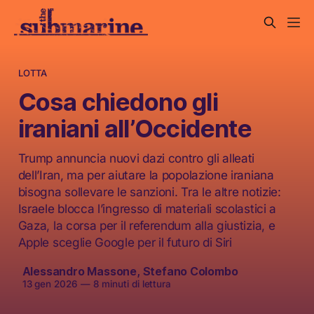
LOTTA
Cosa chiedono gli
iraniani all’Occidente
Trump annuncia nuovi dazi contro gli alleati
dell’Iran, ma per aiutare la popolazione iraniana
bisogna sollevare le sanzioni. Tra le altre notizie:
Israele blocca l’ingresso di materiali scolastici a
Gaza, la corsa per il referendum alla giustizia, e
Apple sceglie Google per il futuro di Siri
Alessandro Massone
,
Stefano Colombo
13 gen 2026
—
8 minuti di lettura