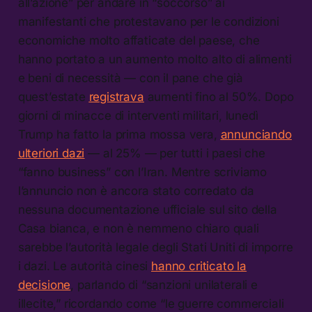
all’azione” per andare in “soccorso” ai
manifestanti che protestavano per le condizioni
economiche molto affaticate del paese, che
hanno portato a un aumento molto alto di alimenti
e beni di necessità — con il pane che già
quest’estate
registrava
aumenti fino al 50%. Dopo
giorni di minacce di interventi militari, lunedì
Trump ha fatto la prima mossa vera,
annunciando
ulteriori dazi
— al 25% — per tutti i paesi che
“fanno business” con l’Iran. Mentre scriviamo
l’annuncio non è ancora stato corredato da
nessuna documentazione ufficiale sul sito della
Casa bianca, e non è nemmeno chiaro quali
sarebbe l’autorità legale degli Stati Uniti di imporre
i dazi. Le autorità cinesi
hanno criticato la
decisione
, parlando di “sanzioni unilaterali e
illecite,” ricordando come “le guerre commerciali