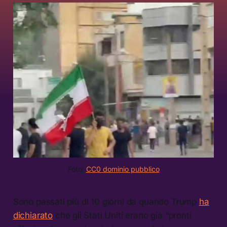
Foto: 
CC0 dominio pubblico
Sono passati più di 10 giorni da quando Trump
ha
dichiarato
che gli Stati Uniti erano già “pronti