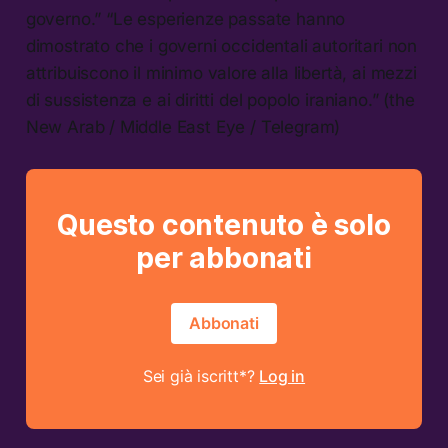
governo.” “Le esperienze passate hanno
dimostrato che i governi occidentali autoritari non
attribuiscono il minimo valore alla libertà, ai mezzi
di sussistenza e ai diritti del popolo iraniano.” (the
New Arab / Middle East Eye / Telegram)
Questo contenuto è solo
per abbonati
Abbonati
Sei già iscritt*?
Log in