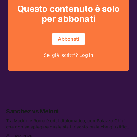
Questo contenuto è solo
per abbonati
Abbonati
Sei già iscritt*?
Log in
Sánchez vs Meloni
Tra Madrid e Roma è crisi diplomatica, con Palazzo Chigi
che non sa spiegare quale sia il rischio reale che giustifica
la sospensione di Schengen. Tra le altre notizie: l’accordo
8 ago 2026