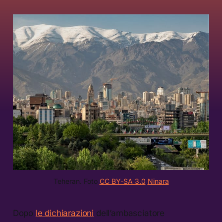
Teheran. Foto 
CC BY-SA 3.0
Ninara
Dopo
le dichiarazioni
dell’ambasciatore