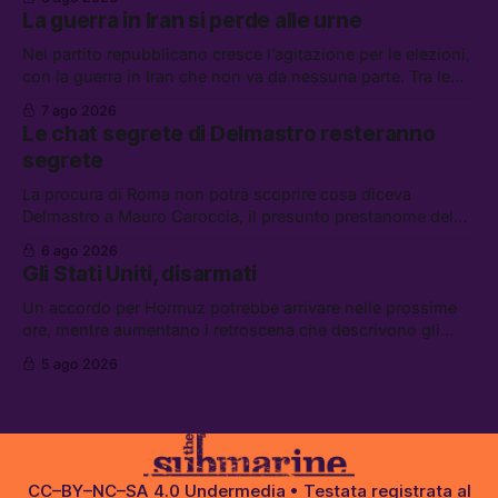
di difesa tra Arabia Saudita, Pakistan e Turchia, la crisi del
La guerra in Iran si perde alle urne
carburante irregolare, e un altro caso di IA ribelle
Nel partito repubblicano cresce l’agitazione per le elezioni,
con la guerra in Iran che non va da nessuna parte. Tra le
altre notizie: due alti dirigenti del Mossad hanno perso il
7 ago 2026
lavoro, Schlein prova a mettere in sicurezza la coalizione, e
Le chat segrete di Delmastro resteranno
che cos’è lo “Spiralismo,” la religione degli agenti IA
segrete
La procura di Roma non potrà scoprire cosa diceva
Delmastro a Mauro Caroccia, il presunto prestanome del
clan Senese. Tra le altre notizie: le IDF hanno ripreso gli
6 ago 2026
attacchi in Libano, il governo chiederà 36 miliardi di
Gli Stati Uniti, disarmati
flessibilità in armi e energia, e Grokipedia è già stata
abbandonata
Un accordo per Hormuz potrebbe arrivare nelle prossime
ore, mentre aumentano i retroscena che descrivono gli
Stati Uniti come disarmati. Tra le altre notizie: le storie di
5 ago 2026
chi aspetta i dispersi di Ceuta, il boom dei carburanti
diluiti, e quanti attivisti anti data center sono stati arrestati
CC–BY–NC–SA 4.0
Undermedia
• Testata registrata al