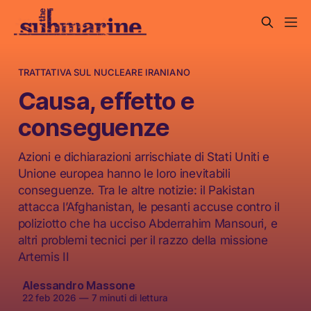
TRATTATIVA SUL NUCLEARE IRANIANO
Causa, effetto e
conseguenze
Azioni e dichiarazioni arrischiate di Stati Uniti e
Unione europea hanno le loro inevitabili
conseguenze. Tra le altre notizie: il Pakistan
attacca l’Afghanistan, le pesanti accuse contro il
poliziotto che ha ucciso Abderrahim Mansouri, e
altri problemi tecnici per il razzo della missione
Artemis II
Alessandro Massone
22 feb 2026
—
7 minuti di lettura