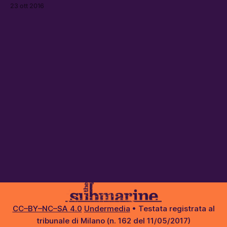
all’uso di tecnologie innovative e ai benefici per i
23 ott 2016
consumatori, si celerebbero spesso modalità di
pagamento che a molti hanno ricordato la condizione del
lavoro dei primi decenni del Novecen
CC–BY–NC–SA 4.0
Undermedia
• Testata registrata al
tribunale di Milano (n. 162 del 11/05/2017)