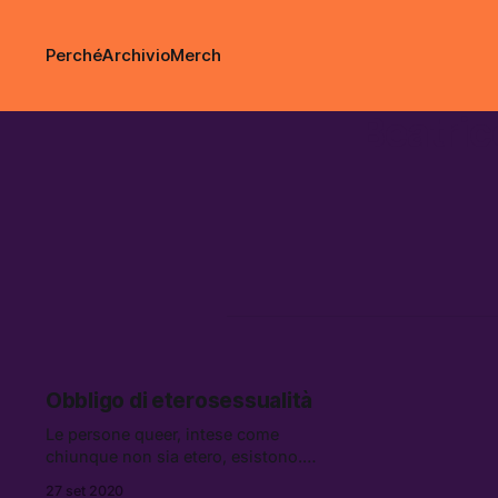
Perché
Archivio
Merch
Beatric
Obbligo di eterosessualità
Le persone queer, intese come
chiunque non sia etero, esistono.
Le persone trans esistono. E con
27 set 2020