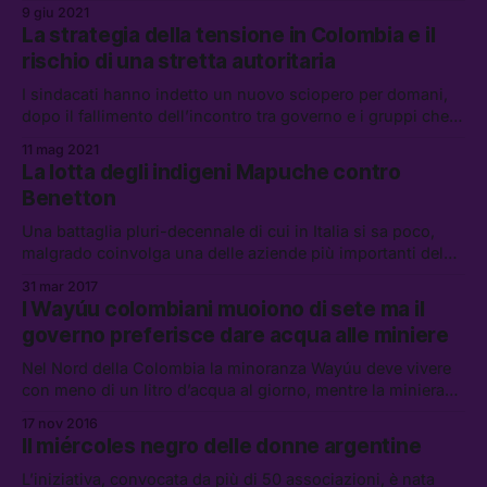
accelerato l’aggressione alle popolazioni indigene,
9 giu 2021
causando più di 55 mila contagi
La strategia della tensione in Colombia e il
rischio di una stretta autoritaria
I sindacati hanno indetto un nuovo sciopero per domani,
dopo il fallimento dell’incontro tra governo e i gruppi che
hanno organizzato le manifestazioni dei giorni scorsi. Ma a
11 mag 2021
Duque potrebbe interessare mantenere alta la tensione per
La lotta degli indigeni Mapuche contro
portare il paese verso l’autoritarismo
Benetton
Una battaglia pluri-decennale di cui in Italia si sa poco,
malgrado coinvolga una delle aziende più importanti del
Paese.
31 mar 2017
I Wayúu colombiani muoiono di sete ma il
governo preferisce dare acqua alle miniere
Nel Nord della Colombia la minoranza Wayúu deve vivere
con meno di un litro d’acqua al giorno, mentre la miniera
Cerrejón ne usa 17 milioni solo per irrigare le strade su cui
17 nov 2016
transitano i loro camion.
Il miércoles negro delle donne argentine
L’iniziativa, convocata da più di 50 associazioni, è nata