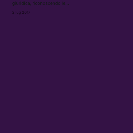
giuridica, riconoscendo le
strumentalizzazioni dei media e
2 lug 2017
della politica: definire correttamente
il terrorismo è un passaggio
fondamentale per poterlo
sconfiggere.