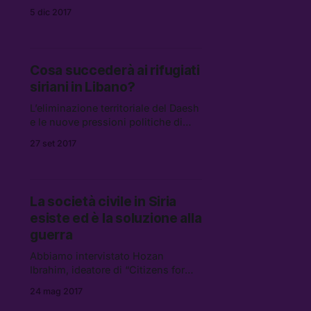
del Myanmar, dall’ottobre del 2016,
5 dic 2017
trovando ospitalità nei campi
profughi del Bangladesh.
Cosa succederà ai rifugiati
siriani in Libano?
L’eliminazione territoriale del Daesh
e le nuove pressioni politiche di
Beirut hanno aperto nuovi
27 set 2017
interrogativi sul futuro del milione e
mezzo di siriani nel Paese
levantino.
La società civile in Siria
esiste ed è la soluzione alla
guerra
Abbiamo intervistato Hozan
Ibrahim, ideatore di “Citizens for
Syria,” un network di organizzazioni
24 mag 2017
e associazioni locali che lavorano