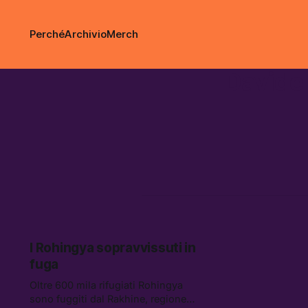
Perché
Archivio
Merch
Davide
I Rohingya sopravvissuti in
fuga
Oltre 600 mila rifugiati Rohingya
sono fuggiti dal Rakhine, regione