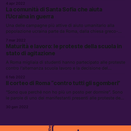
dall’Ucraina e il rifiuto del referendum “anti-LGBT” che non
4 apr 2022
ha passato il quorum. Un reportage da Budapest tra
La comunità di Santa Sofia che aiuta
associazioni, comunità e persone che non si arrendono
l’Ucraina in guerra
allo strapotere del nuov
Una delle campagne più attive di aiuto umanitario alla
popolazione ucraina parte da Roma, dalla chiesa greco-
cattolica di Santa Sofia. Il rettore Semehen racconta
7 mar 2022
l’impegno della comunità contro la guerra, iniziato molto
Maturità e lavoro: le proteste della scuola in
prima dell’ultima invasione russa
stato di agitazione
A Roma migliaia di studenti hanno partecipato alle proteste
contro l’alternanza scuola lavoro e la decisione del
governo di ritornare alla maturità come si svolgeva prima
6 feb 2022
dell’inizio della pandemia.
Il corteo di Roma “contro tutti gli sgomberi”
“Sono qua perché non ho più un posto per dormire”. Sono
le parole di uno dei manifestanti presenti alle proteste del
29 gennaio che hanno animato il centro di Roma.
30 gen 2022
Appuntamento a Piazza Vittorio Emanuele, dove il corteo,
organizzato dai ragazzi di Scomodo e dall’associazione
Spin Time Labs