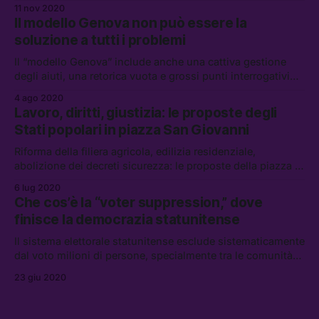
Bussoleno “potrebbe farle proseguire l’attività di
11 nov 2020
proselitismo e militanza ideologica”: una decisione che
Il modello Genova non può essere la
svela come questo sia soprattutto un processo politico
soluzione a tutti i problemi
Il “modello Genova” include anche una cattiva gestione
degli aiuti, una retorica vuota e grossi punti interrogativi
sull’opportunità di una maggiore disinvoltura sulle grandi
4 ago 2020
opere
Lavoro, diritti, giustizia: le proposte degli
Stati popolari in piazza San Giovanni
Riforma della filiera agricola, edilizia residenziale,
abolizione dei decreti sicurezza: le proposte della piazza di
Aboubakar Soumahoro uniscono braccianti agricoli e rider
6 lug 2020
metropolitani. Ma qualcuno li ascolta?
Che cos’è la “voter suppression,” dove
finisce la democrazia statunitense
Il sistema elettorale statunitense esclude sistematicamente
dal voto milioni di persone, specialmente tra le comunità
afroamericane e ispaniche. Ecco perché cercare una
23 giu 2020
soluzione all’interno dei normali meccanismi democratici è
impossibile