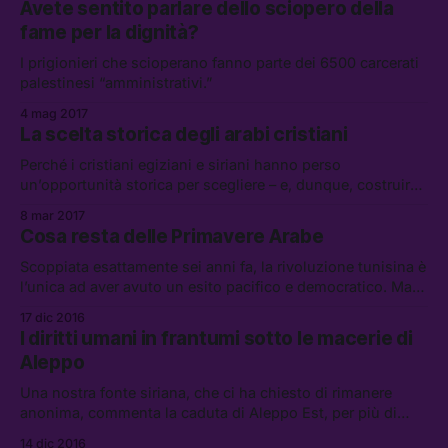
Avete sentito parlare dello sciopero della
fame per la dignità?
I prigionieri che scioperano fanno parte dei 6500 carcerati
palestinesi “amministrativi.”
4 mag 2017
La scelta storica degli arabi cristiani
Perché i cristiani egiziani e siriani hanno perso
un’opportunità storica per scegliere – e, dunque, costruire
– un futuro migliore.
8 mar 2017
Cosa resta delle Primavere Arabe
Scoppiata esattamente sei anni fa, la rivoluzione tunisina è
l’unica ad aver avuto un esito pacifico e democratico. Ma
perché le Primavere Arabe hanno fallito?
17 dic 2016
I diritti umani in frantumi sotto le macerie di
Aleppo
Una nostra fonte siriana, che ci ha chiesto di rimanere
anonima, commenta la caduta di Aleppo Est, per più di
quattro anni in mano ai ribelli.
14 dic 2016