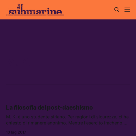
M. K.
La filosofia del post-daeshismo
M. K. è uno studente siriano. Per ragioni di sicurezza, ci ha
chiesto di rimanere anonimo. Mentre l’esercito iracheno,
sostenuto dalle milizie, annuncia che Mosul — una volta la
10 lug 2017
capitale […]