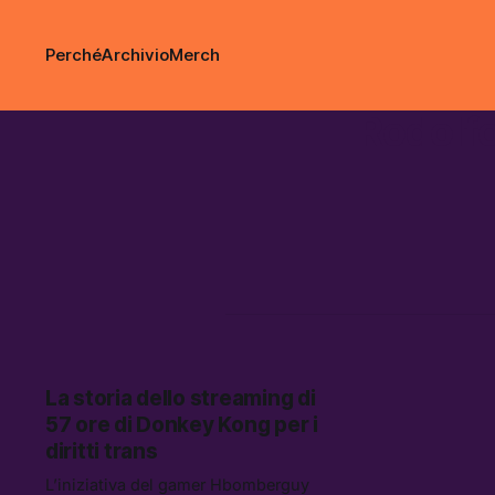
Perché
Archivio
Merch
Rodolfo
La storia dello streaming di
57 ore di Donkey Kong per i
diritti trans
L’iniziativa del gamer Hbomberguy