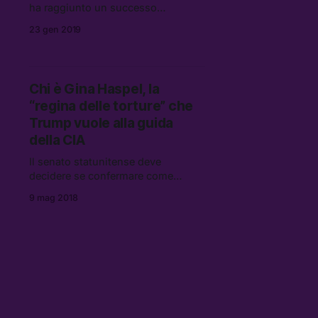
ha raggiunto un successo
inaspettato, con la partecipazione,
23 gen 2019
tra gli altri, di Alexandria Ocasio-
Cortez e John Romero.
Chi è Gina Haspel, la
“regina delle torture” che
Trump vuole alla guida
della CIA
Il senato statunitense deve
decidere se confermare come
direttrice della CIA Gina Haspel,
9 mag 2018
nominata per il ruolo da Trump in
seguito al passaggio di Pompeo
alla posizione di Segretario di Stato.