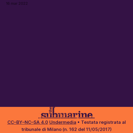
scappato dalla guerra in un’organizzazione solidale che
16 mar 2022
sta aiutando migliaia di rifugiati, 18 mila solo a Berlino.
Mohamed, Vika e Anna ci hanno raccontato le loro storie
d’esilio
CC–BY–NC–SA 4.0
Undermedia
• Testata registrata al
tribunale di Milano (n. 162 del 11/05/2017)