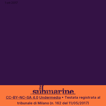
il cuore pulsante del monachesimo orientale e i guardiani
1 ott 2017
dell’ortodossia cristiana.
CC–BY–NC–SA 4.0
Undermedia
• Testata registrata al
tribunale di Milano (n. 162 del 11/05/2017)