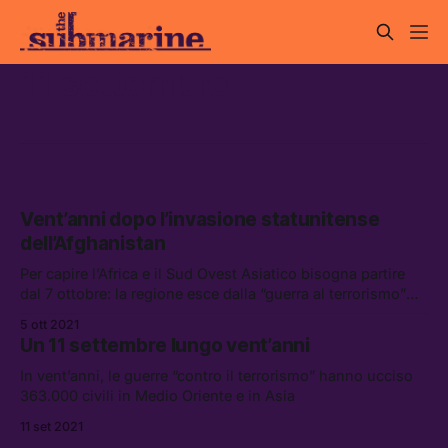
11 settembre
Vent’anni dopo l’invasione statunitense
dell’Afghanistan
Per capire l’Africa e il Sud Ovest Asiatico bisogna partire
dal 7 ottobre: la regione esce dalla “guerra al terrorismo”
completamente distrutta, e la retorica di Stati Uniti e paesi
5 ott 2021
alleati in questi anni non ha fatto altro che alimentare i
Un 11 settembre lungo vent’anni
movimenti islamisti locali
In vent’anni, le guerre “contro il terrorismo” hanno ucciso
363.000 civili in Medio Oriente e in Asia
11 set 2021