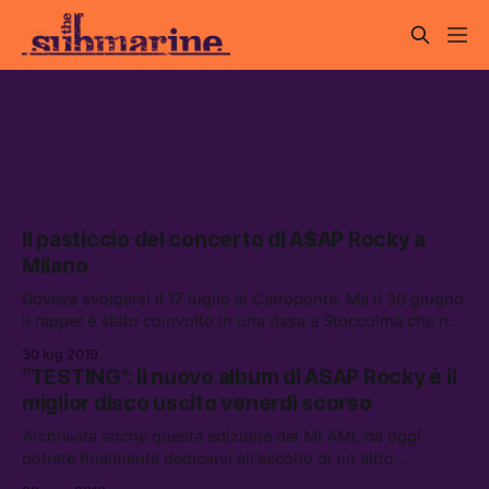
A$AP Rocky
Il pasticcio del concerto di A$AP Rocky a
Milano
Doveva svolgersi il 17 luglio al Carroponte. Ma il 30 giugno
il rapper è stato coinvolto in una rissa a Stoccolma che ne
ha causato l’arresto e ha fatto si che venissero annullate
30 lug 2019
tutte le date del tour europeo, compresa quella italiana.
“TESTING”: il nuovo album di ASAP Rocky è il
miglior disco uscito venerdì scorso
Archiviata anche questa edizione del MI AMI, da oggi
potrete finalmente dedicarvi all’ascolto di un altro
annunciato evergreen, ovvero “TESTING”, il nuovo disco di