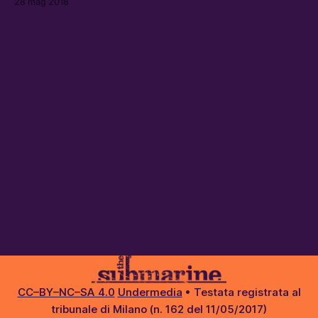
28 mag 2018
A$AP Rocky uscito venerdì scorso per […]
CC–BY–NC–SA 4.0
Undermedia
• Testata registrata al
tribunale di Milano (n. 162 del 11/05/2017)