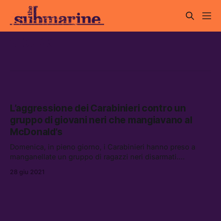
abuso
L’aggressione dei Carabinieri contro un
gruppo di giovani neri che mangiavano al
McDonald’s
Domenica, in pieno giorno, i Carabinieri hanno preso a
manganellate un gruppo di ragazzi neri disarmati.
Nonostante ci siano video che dimostrano quello che è
28 giu 2021
successo, la stampa si è limitata a riportare la versione dei
fatti delle forze dell’ordine