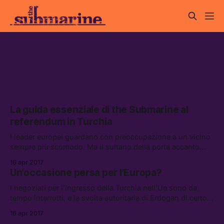
akp
La guida essenziale di the Submarine al
referendum in Turchia
I leader europei guardano con preoccupazione a un vicino
sempre più scomodo. Ma il sultano della porta accanto
non ha interesse a voltarci le spalle, almeno per ora.
16 apr 2017
Un’occasione persa per l’Europa?
I negoziati per l’ingresso della Turchia nell’Ue sono da
tempo interrotti, e la svolta autoritaria di Erdogan di certo
non aiuta. Ma che cosa è andato storto?
16 apr 2017