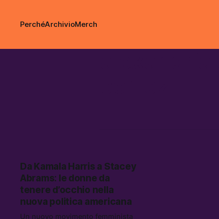
Perché
Archivio
Merch
alexandria
cortez
Da Kamala Harris a Stacey
Abrams: le donne da
tenere d’occhio nella
nuova politica americana
Un nuovo movimento femminista