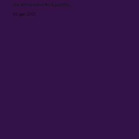
sta attraversando il partito
democratico statunitense, ma non è
20 gen 2021
tutto empowerment quel che
luccica. Ne parliamo nell’ultima
puntata di Chiamando Eva