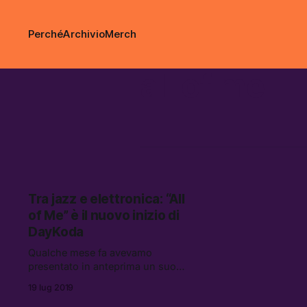
Perché
Archivio
Merch
all of me
Tra jazz e elettronica: “All
of Me” è il nuovo inizio di
DayKoda
Qualche mese fa avevamo
presentato in anteprima un suo
singolo, “Wett Cream.” Abbiamo
19 lug 2019
incontrato di nuovo DayKoda nella