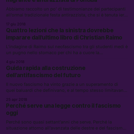
Abbiamo raccolto un po’ di testimonianze dei partecipanti
all’ormai tradizionale festa antirazzista, che si è tenuta ieri
sul pratone simbolo della Lega a Pontida.
17 giu 2018
Quattro lezioni che la sinistra dovrebbe
imparare dall’ultimo libro di Christian Raimo
L’indagine di Raimo sul neofascismo tra gli studenti medi è
un pugno nello stomaco per chi ha a cuore la
sopravvivenza della democrazia nel nostro paese.
4 giu 2018
Guida rapida alla costruzione
dell’antifascismo del futuro
Il nuovo fascismo ha vinto grazie a un superamento di
quei baluardi che definivano, e al tempo stesso limitavano,
quello che Umberto Eco chiamava Ur-fascism.
25 apr 2018
Perché serve una legge contro il fascismo
oggi
Perché sono quasi settant’anni che serve. Perché la
situazione attorno all’avanzata delle destre e del fascismo
è di emergenza.