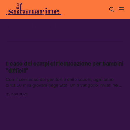
bambini difficili
Il caso dei campi di rieducazione per bambini
“difficili”
Con il consenso dei genitori e delle scuole, ogni anno
circa 50 mila giovani negli Stati Uniti vengono inviati nei
cosiddetti “campi di rieducazione.” Si chiamano “love
23 nov 2021
camp” o “wilderness camp,” gestiti da vere e proprie sette.
È un’industria che vale 1,2 miliardi di dollari, al centro di un
movime