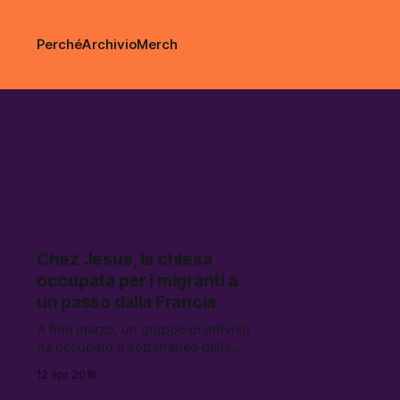
Perché
Archivio
Merch
bardonecc
Chez Jesus, la chiesa
occupata per i migranti a
un passo dalla Francia
A fine marzo, un gruppo di attivisti
ha occupato il sotterraneo della
piccola chiesa parrocchiale di
12 apr 2018
Claviere, in alta Val Susa, per