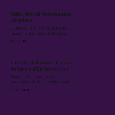
assistere i migranti che cercano di
raggiungere la Francia.
Hello, World! Non passa lo
straniero
Questo è Hello, World!, la nostra
rassegna mattiniera di attualità,
cultura e internet. Tutte le mattine,
1 apr 2018
un pugno di link da leggere, vedere
e ascoltare.
La rotta della neve: il muro
italiano è a Bardonecchia
Siamo stati a Bardonecchia, in
provincia di Torino, a capire cosa
spinge i migranti a rischiare la vita
22 gen 2018
in montagna per arrivare in Francia.