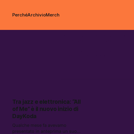
Perché
Archivio
Merch
beat mach
records
Tra jazz e elettronica: “All
of Me” è il nuovo inizio di
DayKoda
Qualche mese fa avevamo
presentato in anteprima un suo