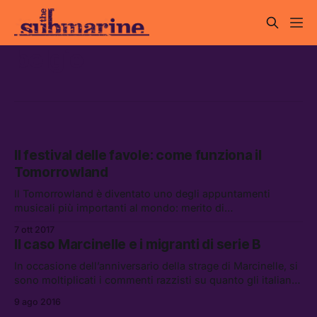
belgio
Il festival delle favole: come funziona il
Tomorrowland
Il Tomorrowland è diventato uno degli appuntamenti
musicali più importanti al mondo: merito di
un’ambientazione unica, di aftermovie spettacolari e di una
7 ott 2017
riconoscibilità senza eguali.
Il caso Marcinelle e i migranti di serie B
In occasione dell’anniversario della strage di Marcinelle, si
sono moltiplicati i commenti razzisti su quanto gli italiani
fossero migranti “migliori” di quelli di oggi.
9 ago 2016