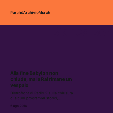
Perché
Archivio
Merch
Bianca Ber
Alla fine Babylon non
chiude, ma la Rai rimane un
vespaio
Dietrofront di Radio 2 sulla chiusura
di alcuni programmi storici,
annunciata nei giorni scorsi. Ma
6 ago 2016
resta infervorato il dibattito sulle