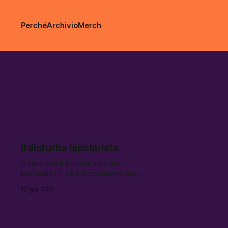
Perché
Archivio
Merch
bipolarism
Il disturbo bipolarista
È vero che il bipolarismo sta
tornando? E se il bipolarismo sta
tornando, cosa vuol dire per Forza
12 giu 2017
Italia e Partito democratico?