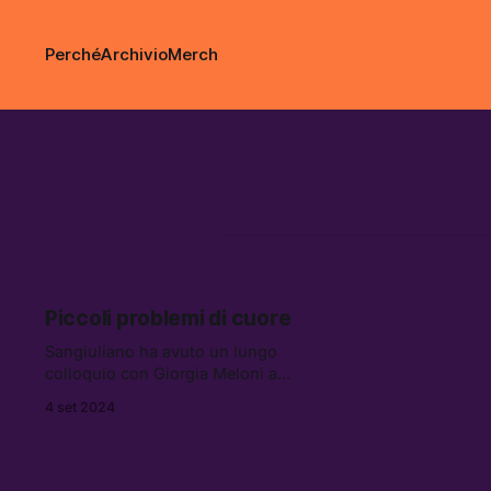
Perché
Archivio
Merch
boccia
Piccoli problemi di cuore
Sangiuliano ha avuto un lungo
colloquio con Giorgia Meloni a
Palazzo Chigi riguardo alla vicenda
4 set 2024
scandalistica che lo vede coinvolto
in questi giorni