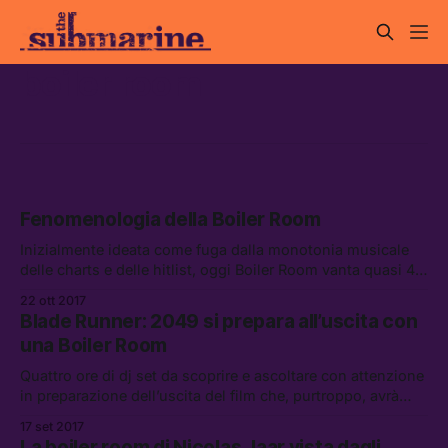
boiler room
Fenomenologia della Boiler Room
Inizialmente ideata come fuga dalla monotonia musicale
delle charts e delle hitlist, oggi Boiler Room vanta quasi 4
miliardi di minuti trasmessi e una vasta comunità di
22 ott 2017
appassionati.
Blade Runner: 2049 si prepara all’uscita con
una Boiler Room
Quattro ore di dj set da scoprire e ascoltare con attenzione
in preparazione dell’uscita del film che, purtroppo, avrà
musica assai più banale.
17 set 2017
La boiler room di Nicolas Jaar vista dagli