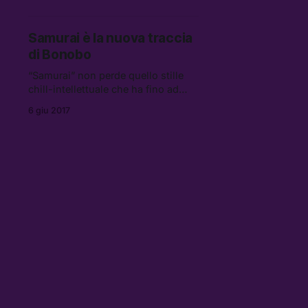
senso di conforto, unito a una
buona dose di presa bene.
Samurai è la nuova traccia
di Bonobo
“Samurai” non perde quello stille
chill-intellettuale che ha fino ad
oggi caratterizzato le sue
6 giu 2017
produzioni.