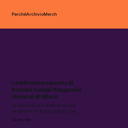
Perché
Archivio
Merch
bonobo
L’elettronica educata di
Bonobo invade i Magazzini
Generali di Milano
La sensazione è quella di essere
immersi in un flusso sonoro che
assieme alle tracce porta con sé un
29 ott 2018
profondo, diffuso e rassicurante