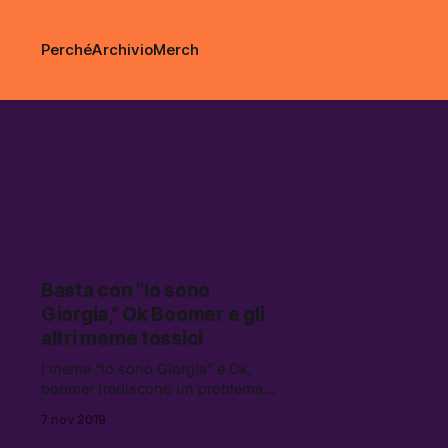
Perché
Archivio
Merch
boomer
Basta con “Io sono
Giorgia,” Ok Boomer e gli
altri meme tossici
I meme “Io sono Giorgia” e Ok,
boomer tradiscono un problema
della cultura pop “di sinistra”: un
7 nov 2019
cedimento generale verso i modelli