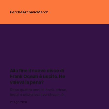
Perché
Archivio
Merch
boys don't 
Alla fine il nuovo disco di
Frank Ocean è uscito. Ne
valeva la pena?
Dopo quattro anni di rinvii, attese,
indizi e misteriosi live-stream, è
uscito il nuovo disco di Frank
21 ago 2016
Ocean, l’esempio perfetto di come