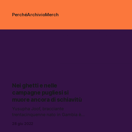
Perché
Archivio
Merch
braccianti 
Nei ghetti e nelle
campagne pugliesi si
muore ancora di schiavitù
Yusupha Joof, bracciante
trentacinquenne nato in Gambia è
l’ennesimo morto di sfruttamento in
28 giu 2022
Puglia. Secondo Yvan Sagnet