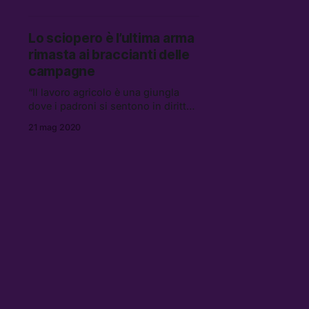
dell’associazione No-Cap perché
qualcosa cambi serve una
rivoluzione — anche — culturale
Lo sciopero è l’ultima arma
rimasta ai braccianti delle
campagne
“Il lavoro agricolo è una giungla
dove i padroni si sentono in diritto
di fare tutto quello che vogliono, e
21 mag 2020
lo stato non ha interesse a
regolarizzare gli invisibili”