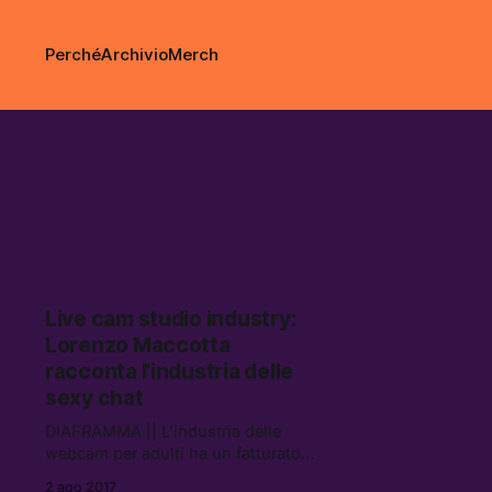
Perché
Archivio
Merch
cambois
Live cam studio industry:
Lorenzo Maccotta
racconta l’industria delle
sexy chat
DIAFRAMMA || L’industria delle
webcam per adulti ha un fatturato
di 1 miliardo di dollari all’anno, e
2 ago 2017