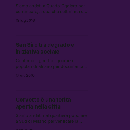
Siamo andati a Quarto Oggiaro per
continuare, a qualche settimana di
distanza dall’ultima volta, il nostro
18 lug 2016
percorso tra i quartieri popolari di
Milano.
San Siro tra degrado e
iniziativa sociale
Continua il giro tra i quartieri
popolari di Milano per documentare
la situazione sociale e abitativa.
17 giu 2016
Oggi è il turno di San Siro, il
quartiere con uno stadio e due
facce.
Corvetto è una ferita
aperta nella città
Siamo andati nel quartiere popolare
a Sud di Milano per verificare la
situazione delle case popolari dopo