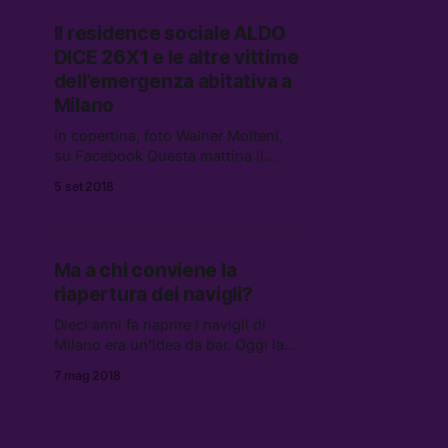
Il residence sociale ALDO
DICE 26X1 e le altre vittime
dell’emergenza abitativa a
Milano
in copertina, foto Walner Molteni,
su Facebook Questa mattina il
Residence sociale Aldo Dice si è
5 set 2018
trasferito nella Torre Ligresti, dopo
lo sgombero di ieri a Sesto San
Giovanni. Abbiamo parlato […]
Ma a chi conviene la
riapertura dei navigli?
Dieci anni fa riaprire i navigli di
Milano era un’idea da bar. Oggi la
situazione è profondamente
7 mag 2018
cambiata.