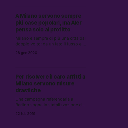
consultazione pubblica del comune
per la fase 2, e l’abbiamo fatto
anche noi
A Milano servono sempre
piú case popolari, ma Aler
pensa solo al profitto
Milano è sempre di più una città dal
doppio volto: da un lato il lusso e la
crescita continua, dall’altro
28 gen 2020
indifferenza verso chi è in difficoltà.
Per risolvere il caro affitti a
Milano servono misure
drastiche
Una campagna referendaria a
Berlino sogna la statalizzazione di
200 mila appartamenti. Cosa si può
22 feb 2019
fare a Milano?