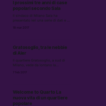
I prossimi tre anni di case
popolari secondo Sala
Il sindaco di Milano Sala ha
presentato ieri una serie di dati e di
progetti per la gestione delle case
18 mar 2017
popolari di proprietà del Comune
nei prossimi anni.
Gratosoglio, tra le nebbie
di Aler
Il quartiere Gratosoglio, a sud di
Milano, vede da lontano la
trasformazione della città in una
7 feb 2017
realtà moderna – come molti
l’hanno definita – schiacciato da
un’immobilità spesso complice di
[…]
Welcome to Quarto La
nuova vita di un quartiere
popolare