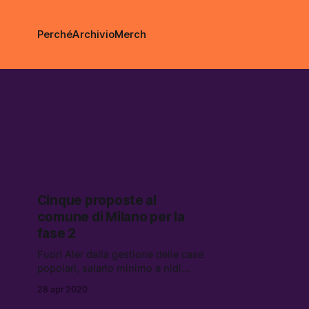
Perché
Archivio
Merch
case popol
Cinque proposte al
comune di Milano per la
fase 2
Fuori Aler dalla gestione delle case
popolari, salario minimo e nidi
pubblici per tutti. Da ieri chiunque
28 apr 2020
può partecipare a Milano2020, la