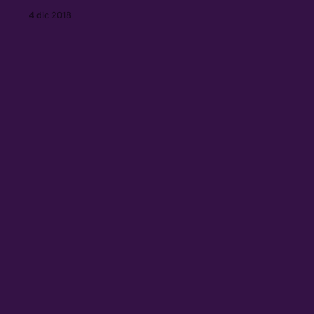
dell’unica data italiana del suo tour.
4 dic 2018