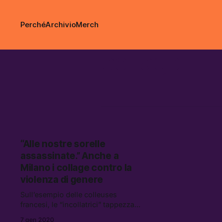
Perché
Archivio
Merch
collage
“Alle nostre sorelle
assassinate.” Anche a
Milano i collage contro la
violenza di genere
Sull’esempio delle colleuses
francesi, le “incollatrici” tappezzano
i muri della città con frasi a caratteri
7 gen 2020