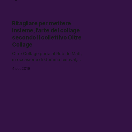
cubitali contro i femminicidi.
Abbiamo partecipato a una delle
loro prime azioni
Ritagliare per mettere
insieme, l’arte del collage
secondo il collettivo Oltre
Collage
Oltre Collage porta al Rob de Matt,
in occasione di Gomma festival,
una mostra di lavori realizzati su
4 set 2019
foto dei quartieri di Milano, e un
workshop per imparare come si fa e
perché si fa un collage.