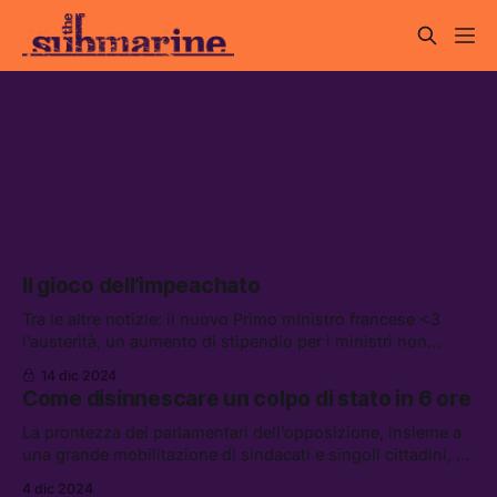
colpo di stato in corea del
sud
Il gioco dell’impeachato
Tra le altre notizie: il nuovo Primo ministro francese <3
l’austerità, un aumento di stipendio per i ministri non
parlamentari italiani, Tim Cook va a cena da Trump
14 dic 2024
Come disinnescare un colpo di stato in 6 ore
La prontezza dei parlamentari dell’opposizione, insieme a
una grande mobilitazione di sindacati e singoli cittadini, ha
fermato la legge marziale. Adesso ci sono 72 ore per votare
4 dic 2024