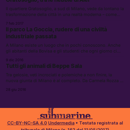
Il quartiere Gratosoglio, a sud di Milano, vede da lontano la
trasformazione della città in una realtà moderna – come
molti l’hanno definita – schiacciato da un’immobilità
7 feb 2017
spesso complice di […]
Il parco La Goccia, rudere di una civiltà
industriale passata
A Milano esiste un luogo che in pochi conoscono. Anche
gli abitanti della Bovisa e gli studenti che ogni giorno ci
passano davanti scendendo dal treno diretti al Politecnico
9 dic 2016
non sanno della sua esistenza.
Tutti gli animali di Beppe Sala
Tra gelosie, veti incrociati e polemiche a non finire, la
nuova giunta di Milano è al completo. Da Carmela Rozza a
Maran, abbiamo passato in rassegna tutti gli inquilini della
28 giu 2016
fattoria di Palazzo Marino.
CC–BY–NC–SA 4.0
Undermedia
• Testata registrata al
tribunale di Milano (n. 162 del 11/05/2017)