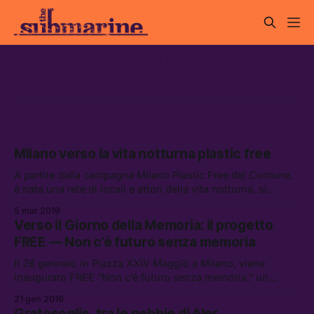
Comune di Milano
Milano verso la vita notturna plastic free
A partire dalla campagna Milano Plastic Free del Comune,
è nata una rete di locali e attori della vita notturna, si
impegnerà a non servire e utilizzare plastica monouso.
5 mar 2019
Verso il Giorno della Memoria: il progetto
FREE — Non c’è futuro senza memoria
Il 26 gennaio in Piazza XXIV Maggio a Milano, viene
inaugurato FREE “Non c’è futuro senza memoria,” un
progetto con partners cittadini e internazionali per parlare
21 gen 2019
in maniera collettiva della memoria storica.
Gratosoglio, tra le nebbie di Aler