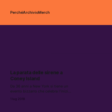
Perché
Archivio
Merch
coney isla
La parata delle sirene a
Coney Island
Da 36 anni a New York si tiene un
evento bizzarro che celebra l’inizio
dell’estate: la parata delle Sirene a
1 lug 2018
Coney Island.