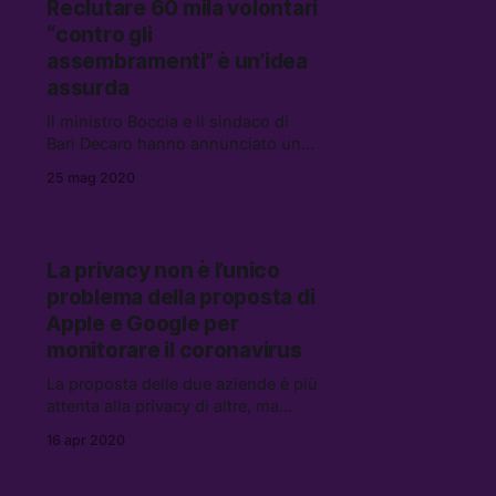
Reclutare 60 mila volontari
“contro gli
assembramenti” è un’idea
assurda
Il ministro Boccia e il sindaco di
Bari Decaro hanno annunciato un
bando rivolto a disoccupati e
25 mag 2020
percettori di reddito di cittadinanza,
che dovrebbero lavorare
gratuitamente per salvare il paese
dalla movida
La privacy non è l’unico
problema della proposta di
Apple e Google per
monitorare il coronavirus
La proposta delle due aziende è più
attenta alla privacy di altre, ma
senza test di massa e senza
16 apr 2020
garanzie che tutte le persone
possano accedere a questa
tecnologia servirà a poco.