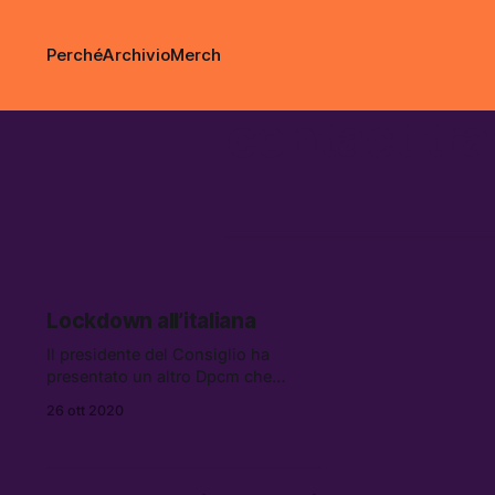
Perché
Archivio
Merch
contact tr
Lockdown all’italiana
Il presidente del Consiglio ha
presentato un altro Dpcm che
continua nella direzione del
26 ott 2020
precedente: limitazioni alla vita
sociale e al tempo libero, senza
novità sul tracciamento dei contagi,
sul lavoro e sui mezzi di trasporto