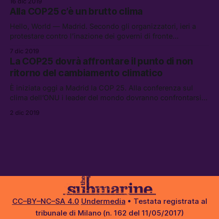
16 dic 2019
Alla COP25 c’è un brutto clima
Hello, World — Madrid. Secondo gli organizzatori, ieri a
protestare contro l’inazione dei governi di fronte
all’emergenza climatica c’erano 500 mila persone.
7 dic 2019
La COP25 dovrà affrontare il punto di non
ritorno del cambiamento climatico
È iniziata oggi a Madrid la COP 25. Alla conferenza sul
clima dell’ONU i leader del mondo dovranno confrontarsi
con un’emergenza climatica sempre piú pressante,
2 dic 2019
provando a superare la stasi attuale.
CC–BY–NC–SA 4.0
Undermedia
• Testata registrata al
tribunale di Milano (n. 162 del 11/05/2017)