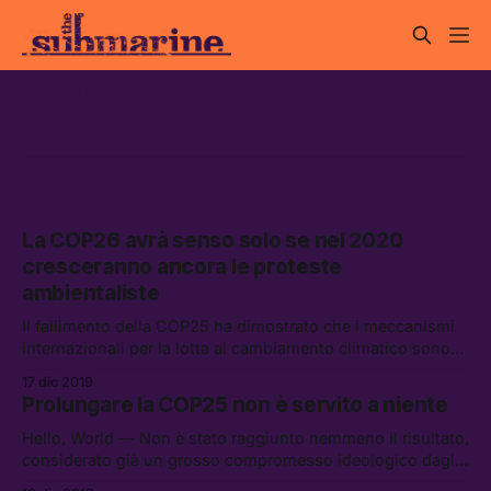
Cop25
La COP26 avrà senso solo se nel 2020
cresceranno ancora le proteste
ambientaliste
Il fallimento della COP25 ha dimostrato che i meccanismi
internazionali per la lotta al cambiamento climatico sono
irrimediabilmente compromessi. Cosa possiamo fare nel
17 dic 2019
2020 per impedire che alla COP26 si ripeta lo stesso
Prolungare la COP25 non è servito a niente
disastro?
Hello, World — Non è stato raggiunto nemmeno il risultato,
considerato già un grosso compromesso ideologico dagli
attivisti, di regolamentare un “mercato delle emissioni.”