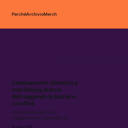
Perché
Archivio
Merch
coral blea
Cambiamento climatico e
overfishing stanno
distruggendo le barriere
coralline
I coralli sbiancati sono
maggiormente vulnerabili a
malattie, anche letali. Forse però c’è
15 mag 2018