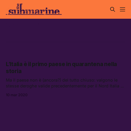
covi-19
L’Italia è il primo paese in quarantena nella
storia
Ma il paese non è (ancora?) del tutto chiuso: valgono le
stesse deroghe valide precedentemente per il Nord Italia —
si può circolare per “comprovate esigenze lavorative,” per
10 mar 2020
altre necessità se muniti di un’autocertificazione, e i mezzi
pubblici continueranno a circolare.