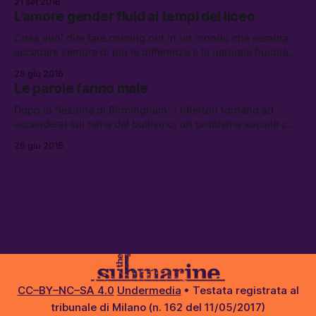
21 set 2016
ne abbiamo analizzato i punti più delicati.
L’amore gender fluid ai tempi del liceo
Cosa vuol dire fare coming out in un mondo che sembra
accettare sempre di più le differenze e la naturale fluidità
delle tendenze sessuali? Ne parliamo con un gruppo di
28 giu 2016
liceali e Arcigay Scuole.
Le parole fanno male
Dopo la “lezione di Birmingham” i riflettori tornano ad
accendersi sul tema del bullismo, un problema sociale che
in Italia colpisce quasi il 20% dei ragazzi nella fascia 11-17
26 giu 2016
anni.
CC–BY–NC–SA 4.0
Undermedia
• Testata registrata al
tribunale di Milano (n. 162 del 11/05/2017)