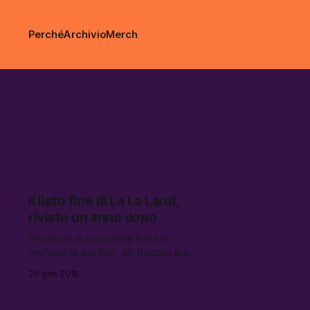
Perché
Archivio
Merch
Damien Cha
Il lieto fine di La La Land,
rivisto un anno dopo
Proviamo a sviscerare tutte le
profondità del film, un trattato sulle
illusioni che nutrono la nostra
26 gen 2018
anima.