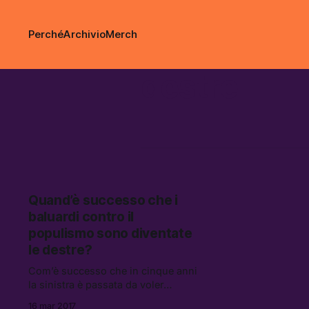
Perché
Archivio
Merch
destre
Quand’è successo che i
baluardi contro il
populismo sono diventate
le destre?
Com’è successo che in cinque anni
la sinistra è passata da voler
vincere ad accontentarsi che
16 mar 2017