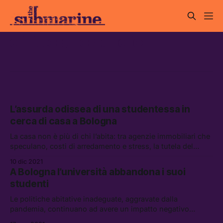
diritto allo studio
L’assurda odissea di una studentessa in
cerca di casa a Bologna
La casa non è più di chi l’abita: tra agenzie immobiliari che
speculano, costi di arredamento e stress, la tutela del
diritto allo studio non è una priorità delle istituzioni
10 dic 2021
A Bologna l’università abbandona i suoi
studenti
Le politiche abitative inadeguate, aggravate dalla
pandemia, continuano ad avere un impatto negativo
enorme sul diritto allo studio, con la mancanza di