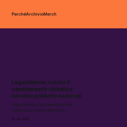
Perché
Archivio
Merch
ecosistem
Legambiente: contro il
cambiamento climatico
servono politiche nazionali
Legambiente ha presentato ieri
mattina a Palazzo Marino il
rapporto “Ecosistema urbano 2017,”
31 ott 2017
da cui discende la classifica delle